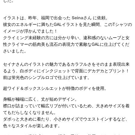
した。
イラストは、昨年、福岡で出会った
Seinaさん
に依頼。
彼女のエネルギーに満ちたGALイラストを見た瞬間、このTシャツの
イメージが浮かんでました！
クライミング未経験の方には分かり辛い、違和感のないムーブと女
性クライマーの筋肉美も流石の表現力で素敵なGALに仕上げてくだ
さいました。
セイナさんのイラストの魅力であるカラフルさをそのまま表現出来
るよう、白ボディにインクジェットで背面にデカデカとプリント！
前は蛍光色のシンプルロゴで仕上げています。
超ワイド＆ボックスシルエットが特徴のボディを使用。
身幅が極端に広く、丈が短めデザイン。
襟口が詰まっていて幅広リブが付いているため、大きめサイズを着
てもだらしなくなりません。
ダボっと大きめに着たり、小さめサイズでウエストインするなど、
色々なスタイルが楽しめます。