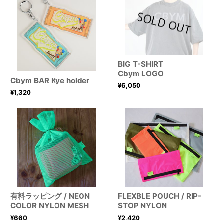
BIG T-SHIRT
Cbym LOGO
Cbym BAR Kye holder
¥
6,050
¥
1,320
有料ラッピング / NEON
FLEXBLE POUCH / RIP-
COLOR NYLON MESH
STOP NYLON
¥
660
¥
2,420