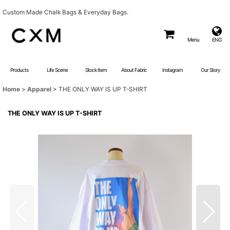
Custom Made Chalk Bags & Everyday Bags.
Menu
ENG
Products
Life Scene
Stock Item
About Fabric
Instagram
Our Story
Home
>
Apparel
>
THE ONLY WAY IS UP T-SHIRT
THE ONLY WAY IS UP T-SHIRT