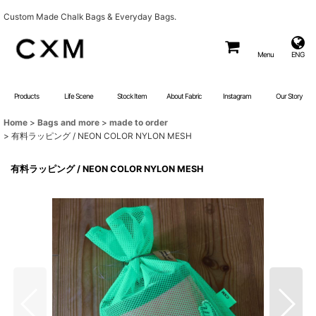
Custom Made Chalk Bags & Everyday Bags.
Menu
ENG
Products
Life Scene
Stock Item
About Fabric
Instagram
Our Story
Home
>
Bags and more
>
made to order
>
有料ラッピング / NEON COLOR NYLON MESH
有料ラッピング / NEON COLOR NYLON MESH