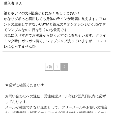
購入者
さん
袖とボディの丈&幅感がとにかくちょうど良い！
かなりダボっと着用しても身体のラインが綺麗に見えます。フロ
ントの主張しすぎないCBYMと首元のネオンオレンジがcuteすぎ
てシンプルなのに目を引くのも最高です。
お気に入りすぎてお洗濯から乾くとすぐに着ちゃいます。クライ
ミング時にガシガシ着て、ジャブジャブ洗っていますが、ヨレヨ
レになってません◎
«
前
1
2
★必ずご確認ください★
お問い合わせへの返信、受注確認メール等は2営業日以内に必ず
しております。
メールが確認できない原因として、フリーメールをお使いの場合
や、拒否機能・迷惑メールフォルダ振り分け・転送機能・メール