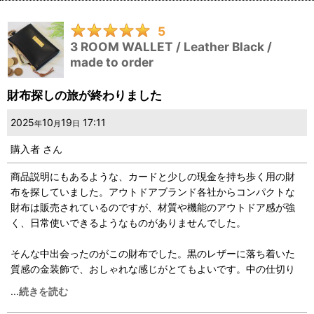
5
3 ROOM WALLET / Leather Black /
made to order
財布探しの旅が終わりました
2025
10
19
17:11
年
月
日
購入者
さん
商品説明にもあるような、カードと少しの現金を持ち歩く用の財
布を探していました。アウトドアブランド各社からコンパクトな
財布は販売されているのですが、材質や機能のアウトドア感が強
く、日常使いできるようなものがありませんでした。
そんな中出会ったのがこの財布でした。黒のレザーに落ち着いた
質感の金装飾で、おしゃれな感じがとてもよいです。中の仕切り
も2室ではなく3室あるので、カード、お札、小銭とく分けられま
...
続きを読む
す。また、お札が3つ折りではなく2つ折りで入るのも好みです。