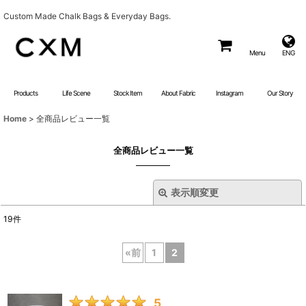
Custom Made Chalk Bags & Everyday Bags.
Menu
ENG
Products
Life Scene
Stock Item
About Fabric
Instagram
Our Story
Home
>
全商品レビュー一覧
全商品レビュー一覧
表示順変更
閉じる
19
件
レビュー検索
:
«
前
1
2
期間
:
画像
:
5