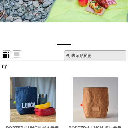
表示順変更
閉じる
11
件
サブカテゴリ
:
表示数
:
並び順
:
絞り込む
PORTER-LUNCH ポルテラ
PORTER-LUNCH ポルテラ