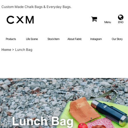
Custom Made Chalk Bags & Everyday Bags.
Menu
ENG
Products
Life Scene
Stock Item
About Fabric
Instagram
Our Story
Home
>
Lunch Bag