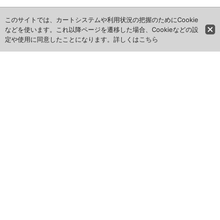
このサイトでは、カートシステムや利用状況の把握のためにCookie
などを使います。これ以降ページを遷移した場合、Cookieなどの設
定や使用に同意したことになります。詳しくは
こちら
★必ずご確認ください★
お問い合わせへの返信、受注確認メール等は2営業日以内に必ず
しております。
メールが確認できない原因として、フリーメールをお使いの場合
や、拒否機能・迷惑メールフォルダ振り分け・転送機能・メール
アドレスの入力違いがございますので、まずご確認下さい。
携帯でドメイン指定をされている方はmail@cxm-cbym.netを受
信できるように設定を変えてください。システム上PCメールを
受信できない場合がございますのでご注文前に必ずご確認下さ
い。
メールが届いていいないお客様は、ドメイン設定をお済ませ頂い
た上で、お問い合わせにてご連絡下さい。