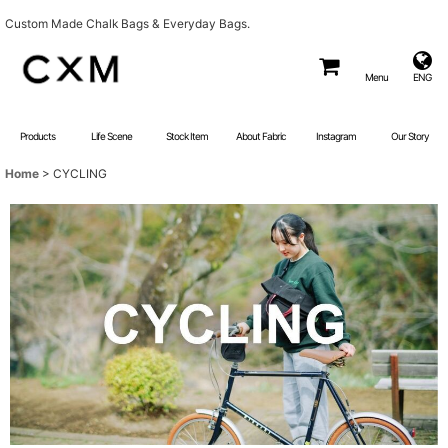
Custom Made Chalk Bags & Everyday Bags.
Menu
ENG
Products
Life Scene
Stock Item
About Fabric
Instagram
Our Story
Home
>
CYCLING