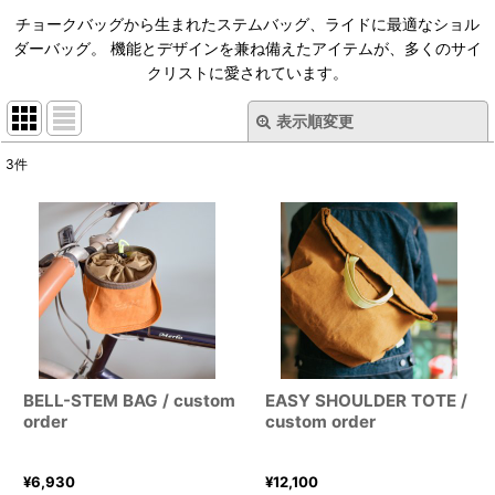
チョークバッグから生まれたステムバッグ、ライドに最適なショル
ダーバッグ。 機能とデザインを兼ね備えたアイテムが、多くのサイ
クリストに愛されています。
表示順変更
閉じる
3
件
表示数
:
並び順
:
絞り込む
BELL-STEM BAG / custom
EASY SHOULDER TOTE /
order
custom order
¥
6,930
¥
12,100