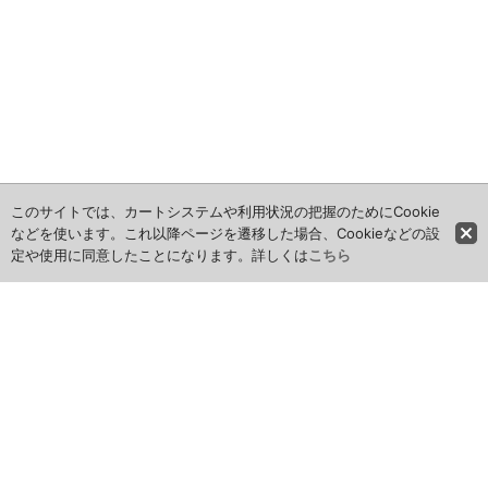
このサイトでは、カートシステムや利用状況の把握のためにCookie
などを使います。これ以降ページを遷移した場合、Cookieなどの設
定や使用に同意したことになります。詳しくは
こちら
★必ずご確認ください★
お問い合わせへの返信、受注確認メール等は2営業日以内に必ず
しております。
メールが確認できない原因として、フリーメールをお使いの場合
や、拒否機能・迷惑メールフォルダ振り分け・転送機能・メール
アドレスの入力違いがございますので、まずご確認下さい。
携帯でドメイン指定をされている方はmail@cxm-cbym.netを受