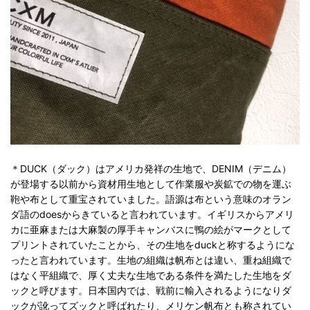
＊DUCK（ダック）はアメリカ発祥の生地で、DENIM（デニム）
が登場する以前から資材用生地として作業服や炭鉱での物を運ぶ
鞄や布として重宝されていました。語源は布という意味のオラン
ダ語のdoesからきていると言われています。イギリスからアメリ
カに亜麻または大麻製の厚手キャンバスに鴨の絵がマークとして
プリントされていたことから、その生地をduckと称するようにな
ったと言われています。生地の組織は帆布とは違い、重ね組織で
はなく平組織で、厚く丈夫な生地である条件を満たした生地をダ
ックと呼びます。日本国内では、戦前に輸入されるようになりダ
ックが訛ってズックと呼ばれたり、メリケン帆布とも称されてい