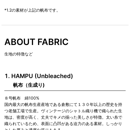
*1.2の素材が上記の帆布です。
ABOUT FABRIC
生地の特徴など
HAMPU (Unbleached)
帆布（生成り)
８号帆布 綿100%
国内最大の帆布生産産地である倉敷にて１３０年以上の歴史を持
つ老舗工場で生産。ヴィンテージのシャトル織り機で織られた生
地は、密度が高く、丈夫でキメの揃った美しさが特徴。太い糸で
織られているため、表面に凸凹がある迫力のある素材。しっかり
とした厚みと適度な張りもある。