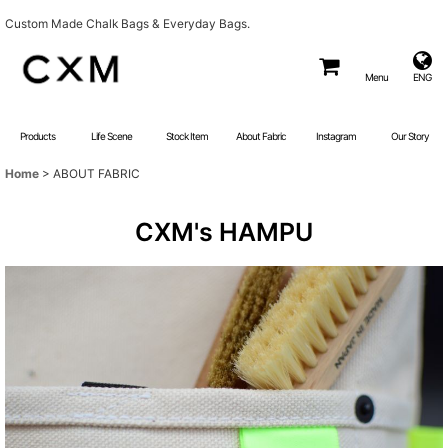
Custom Made Chalk Bags & Everyday Bags.
Menu
ENG
Products
Life Scene
Stock Item
About Fabric
Instagram
Our Story
Home
>
ABOUT FABRIC
CXM's HAMPU