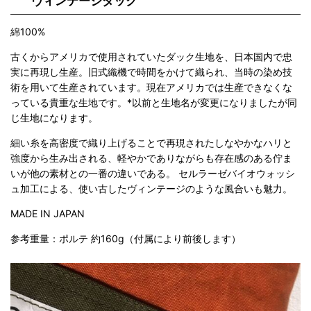
ヴィンテージダック
綿100%
古くからアメリカで使用されていたダック生地を、日本国内で忠
実に再現し生産。旧式織機で時間をかけて織られ、当時の染め技
術を用いて生産されています。現在アメリカでは生産できなくな
っている貴重な生地です。*以前と生地名が変更になりましたが同
じ生地になります。
細い糸を高密度で織り上げることで再現されたしなやかなハリと
強度から生み出される、軽やかでありながらも存在感のある佇ま
いが他の素材との一番の違いである。 セルラーゼバイオウォッシ
ュ加工による、使い古したヴィンテージのような風合いも魅力。
MADE IN JAPAN
参考重量：ポルテ 約160g（付属により前後します）