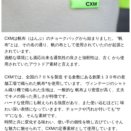
CXMは帆布（はんぷ）のチョークバッグから始まりました。 ”帆
布”とは、その名の通り、帆の布として使用されていたのが起源と
されています。
過酷な環境にも適応出来る通気性の良さと強靭性は、古く から使
用されていたアウトドア素材と言えます。
CXMでは、全国の７０％を製造 する倉敷にある創業１３０年の老
舗工場で織られた帆布*を使用しています。 ヴィンテージのシャト
ル織り機で織られた生地は、一般的な 帆布より密度が高く、丈夫
でキメの揃った美しさが特徴です。
ハードな使用にも耐えられる強度があり、また使い込むほどに 味
わい深い表情になっていきます。チョークや汚れが付いても”サ
マ”になる、そんな素材です。
時間と共に変化する味わい、使い手の個性を映し古びていくそん
な魅力に魅せられて、CXMの定番素材として使用しています。